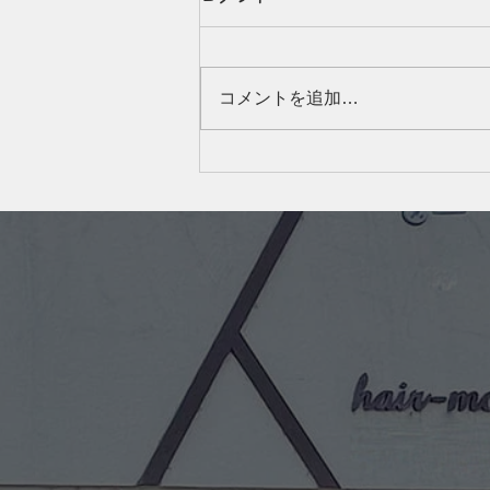
由研究】〜プール後の髪で答
えあわせ〜
こんにちは、たまちゃんです(^^)
コメントを追加…
８月、夏休みシーズンですね！
毎日暑いですが、みなさまお元気
でお過ごしでしょうか？ 夏休み
といえば自由研究◎ 私は普段か
ら、ヘアケアやスキンケアの成分
を見るのが好きです。 メーカー
さんやディーラーさんのお話も参
考にしますが、「なるほど」で終
わらせず、自分でも確かめて納得
したいタイプ。 気になることは
成分を調べたり、自分の髪で試し
たりして、日々「答えあわせ」を
して