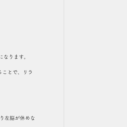
になります。
ることで、リラ
り左脳が休めな