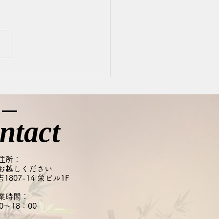
◎
にちは、たまちゃんです(^^)
、お肌や頭皮のコンディショ
整える大切な時間です。 そ
め、汗や皮脂、スタイリング
どがついたまま眠ってしまう
頭皮に負担をかけてしまうこ
あります。 一日の汚れは、
日のうちにリセットするのが
ntact
すめです◎ 清潔な頭皮環境
つことは、健やかな髪を育て
一歩です。 忙しい日もある
住所：
いますが、できる日はぜひ夜
お越しください
807-14 栄ビル1F
ャンプーを心がけてみてくだ
業時間：
0～18：00