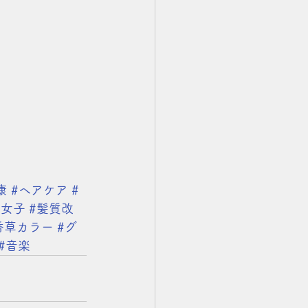
康
#ヘアケア
#
人女子
#髪質改
香草カラー
#グ
#音楽