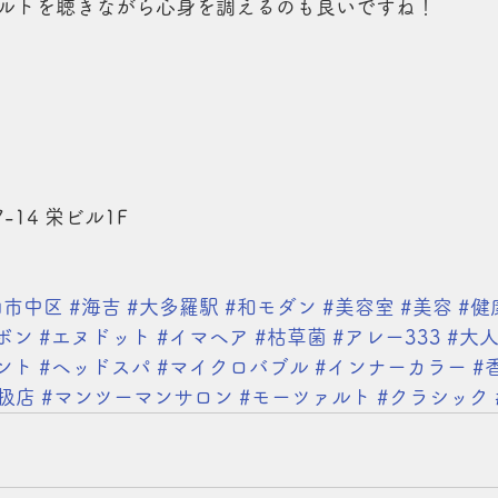
ルトを聴きながら心身を調えるのも良いですね！
-14 栄ビル1F
山市中区
#海吉
#大多羅駅
#和モダン
#美容室
#美容
#健
ボン
#エヌドット
#イマヘア
#枯草菌
#アレー333
#大
ント
#ヘッドスパ
#マイクロバブル
#インナーカラー
#
扱店
#マンツーマンサロン
#モーツァルト
#クラシック