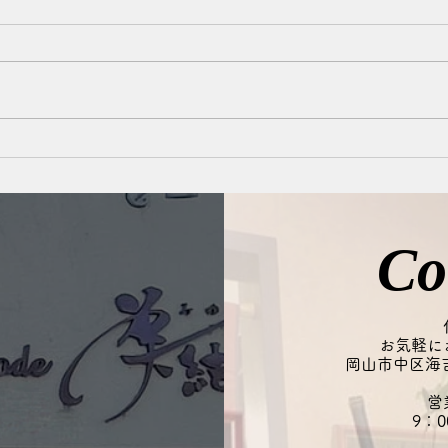
乾燥しています！
理由
こんにちは、たまちゃんです(^^)
こん
夏は汗や皮脂が気になる季節です
夜は
が、実はエアコンの風で頭皮も乾
ンを
燥しやすくなっています。 乾燥
のた
すると、かゆみやフケ、皮脂の過
剤な
剰分泌につながることも…。
と、
「ベタつくから乾燥していない」
とも
と思われがちですが、実は乾燥を
その
Co
補おうとして皮脂が増えている場
おす
合もあります。 この季節は、頭
を保
皮を清潔に保ちつつ、必要なうる
る第
おいは残すケアが大切です◎ 夏
と思
お気軽に
の頭皮ケアやヘッドスパも、お気
岡山市中区海吉1
のシ
軽にご
さい
営
9：0