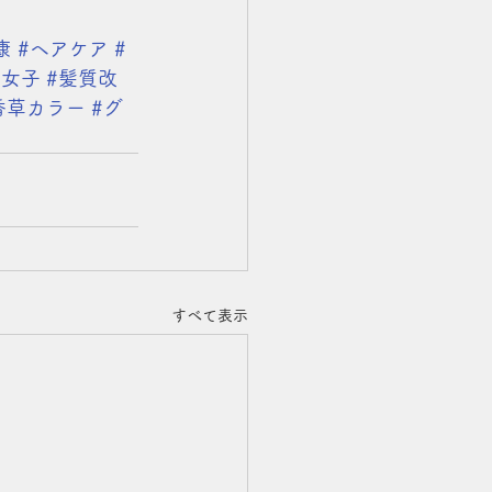
康
#ヘアケア
#
人女子
#髪質改
香草カラー
#グ
すべて表示