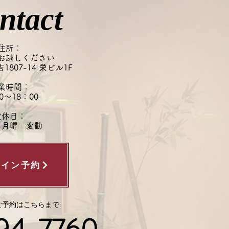
日のうちにリセットするのが
ntact
すめです◎ 清潔な頭皮環境
つことは、健やかな髪を育て
一歩です。 忙しい日もある
住所：
いますが、できる日はぜひ夜
お越しください
807-14 栄ビル1F
ャンプーを心がけてみてくだ
業時間：
0～18：00
定休日：
・月曜 変動
ライン予約
予約はこちらまで: