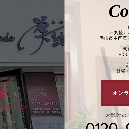
と思われがちですが、実は乾燥を
その
Co
補おうとして皮脂が増えている場
おす
合もあります。 この季節は、頭
を保
皮を清潔に保ちつつ、必要なうる
る第
おいは残すケアが大切です◎ 夏
と思
お気軽に
の頭皮ケアやヘッドスパも、お気
岡山市中区海吉1
のシ
軽にご
さい
営
9：0
​
日曜
オン
お電話でのご