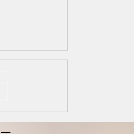
シャンプー、おすすめの
◎
にちは、たまちゃんです(^^)
、お肌や頭皮のコンディショ
整える大切な時間です。 そ
め、汗や皮脂、スタイリング
どがついたまま眠ってしまう
頭皮に負担をかけてしまうこ
あります。 一日の汚れは、