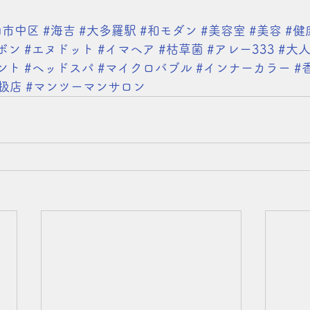
山市中区
#海吉
#大多羅駅
#和モダン
#美容室
#美容
#健
ボン
#エヌドット
#イマヘア
#枯草菌
#アレー333
#大
ント
#ヘッドスパ
#マイクロバブル
#インナーカラー
#
扱店
#マンツーマンサロン