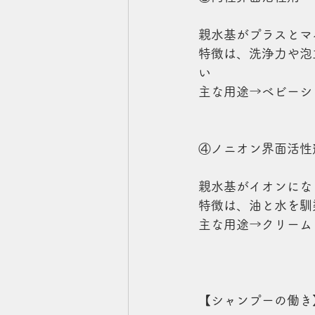
親水基がプラスとマ
特徴は、洗浄力や泡
い
主な用途→ベビーシ
④ノニオン界面活性
親水基がイオンにな
特徴は、油と水を馴
主な用途→クリーム
【シャンプーの働き