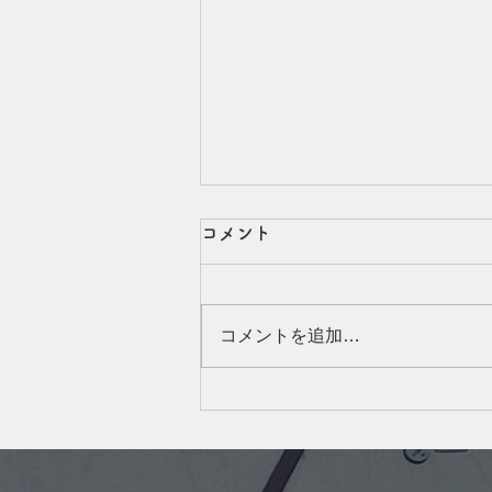
美容師たまちゃんの【夏の自
コメント
由研究】〜プール後の髪で答
えあわせ〜
こんにちは、たまちゃんです(^^)
コメントを追加…
８月、夏休みシーズンですね！
毎日暑いですが、みなさまお元気
でお過ごしでしょうか？ 夏休み
といえば自由研究◎ 私は普段か
ら、ヘアケアやスキンケアの成分
を見るのが好きです。 メーカー