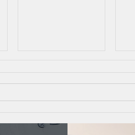
夏の頭皮、実はエアコンでも
夜の
乾燥しています！
理由
こんにちは、たまちゃんです(^^)
こん
夏は汗や皮脂が気になる季節です
夜は
が、実はエアコンの風で頭皮も乾
ンを
燥しやすくなっています。 乾燥
のた
すると、かゆみやフケ、皮脂の過
剤な
剰分泌につながることも…。
と、
「ベタつくから乾燥していない」
とも