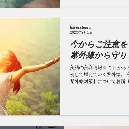
尽きない...
hairmodemiyu
2023年3月1日
今からご注意を
紫外線から守り
美結の美容情報☆ これから
例して増えていく紫外線。 
紫外線対策】についてお届けし
深部まで届き、色素細胞を
する」原因になる紫外線。...