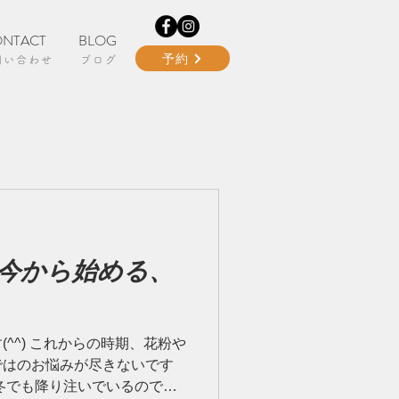
NTACT
BLOG
予約
問い合わせ
ブログ
今から始める、
^^) これからの時期、花粉や
ではのお悩みが尽きないです
冬でも降り注いでいるので年