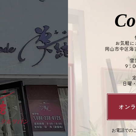
Co
お気軽に
岡山市中区海吉1
営
9：0
​
日曜
オン
お電話でのご