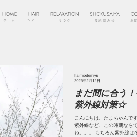
HOME
HAIR
RELAXATION
SHOKUSAIYA
CO
ホーム
ヘアー
リラク
食彩家みゆ
お
hairmodemiyu
2025年2月12日
まだ間に合う！
紫外線対策☆
こんにちは、たまちゃんです(
紫外線など、この時期なら
ね。。。 もちろん紫外線は