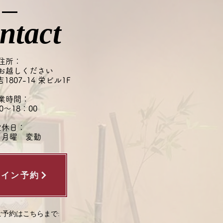
ntact
住所：
お越しください
807-14 栄ビル1F
業時間：
0～18：00
定休日：
・月曜 変動
ライン予約
予約はこちらまで: