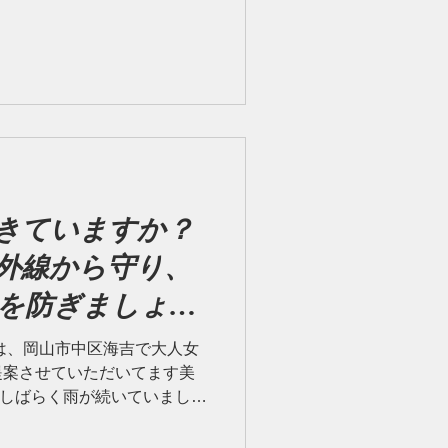
いただきたいのですが、冬は
際には少し油断している方も
きていますか？
外線から守り、
を防ぎましょ
は、岡山市中区海吉で大人女
提案させていただいてます美
す！ しばらく雨が続いていました
したね！ 春の陽気が嬉しい
この時期ならではのお悩みも