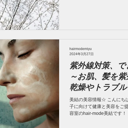
間を通してぜひ対策をして
夏場よりかは少ないので実
多いのではない...
hairmodemiyu
2024年3月27日
紫外線対策、で
～お肌、髪を紫
乾燥やトラブル
う！～
美結の美容情報☆ こんにち
子に向けて健康と美容をご
容室のhair-mode美結で
が、今日は久しぶりに快晴で
反面、花粉や紫外線など、