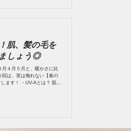
！肌、髪の毛を
ましょう◎
３月４月５月と、暖かさに比
今回は、実は侮れない【春の
ます！ ・UV-Aとは？ 肌の
刺激するので、「黒く日焼け