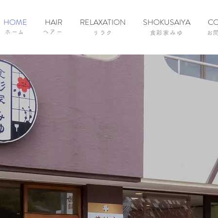
HOME
HAIR
RELAXATION
SHOKUSAIYA
CO
ホーム
ヘアー
リラク
食彩家みゆ
お
lSalon