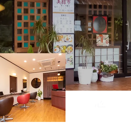
人を結び
美を結ぶ
食彩家みゆ