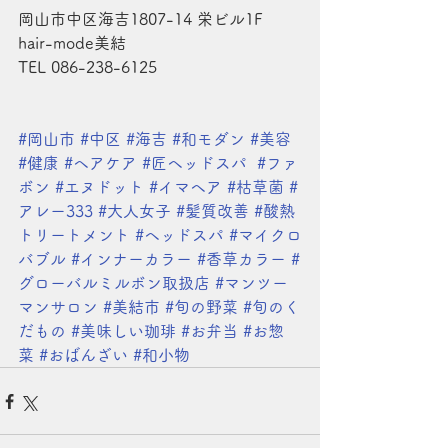
岡山市中区海吉1807-14 栄ビル1F
hair-mode美結
TEL 086-238-6125
#岡山市
#中区
#海吉
#和モダン
#美容
#健康
#ヘアケア
#匠ヘッドスパ
#ファ
ボン
#エヌドット
#イマヘア
#枯草菌
#
アレー333
#大人女子
#髪質改善
#酸熱
トリートメント
#ヘッドスパ
#マイクロ
バブル
#インナーカラー
#香草カラー
#
グローバルミルボン取扱店
#マンツー
マンサロン
#美結市
#旬の野菜
#旬のく
だもの
#美味しい珈琲
#お弁当
#お惣
菜
#おばんざい
#和小物