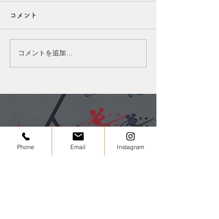
でも乾燥しています！
めの理由◎
コメント
こんにちは、たまちゃんです
こんにちは、たま
(^^) 夏は汗や皮脂が気になる
(^^) 夜は、お肌
季節ですが、実はエアコンの
ディションを整え
コメントを追加…
風で頭皮も乾燥しやすくなっ
間です。 そのた
ています。 乾燥すると、か
脂、スタイリング
ゆみやフケ、皮脂の過剰分泌
いたまま眠ってし
につながることも…。 「ベ
皮に負担をかけて
タつくから乾燥していない」
もあります。 一
と思われがちですが、実は乾
は、その日のうち
燥を補おうとして皮脂が増え
するのがおすすめ
ている場合もあります。 こ
潔な頭皮環境を保
Phone
Email
Instagram
の季節は、頭皮を清潔に保ち
健やかな髪を育て
つつ、必要なうるおいは残す
す。 忙しい日も
ケアが大切です◎ 夏の頭皮
ますが、できる日
ケアやヘッドスパも、お気軽
シャンプーを心が
にご
ださい