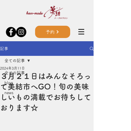
予約
記事
全ての記事
2024年3月11日
全ての記事
３月２１日はみんなそろっ
blog
て美結市へGO！旬の美味
news
しいもの満載でお待ちして
おります☆