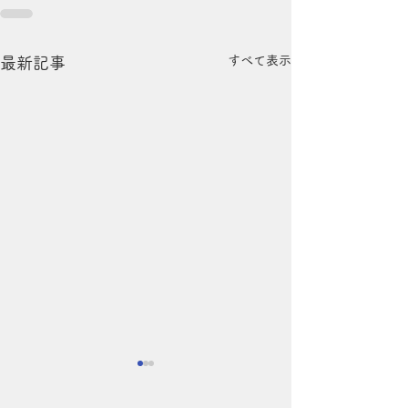
すべて表示
最新記事
夏の頭皮、実はエアコン
夜のシャンプー