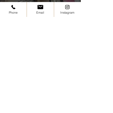
ケアが大切です◎ 夏の頭皮
ますが、できる日
ケアやヘッドスパも、お気軽
シャンプーを心が
Phone
Email
Instagram
にご
ださい
住所：
お気軽にお越しください
岡山市中区海吉1807-14 栄ビル
1F
営業時間：
9：00～18：00
​定休日：
日曜・月曜 変動
オンライン予約
お電話でのご予約はこちらまで: