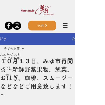
予約
記事
全ての記事
2023年9月30日
全ての記事
１０月１３日、みゆ市再開
blog
☆～新鮮野菜果物、惣菜、
news
おはぎ、珈琲、スムージー
などなどご用意致します！
～