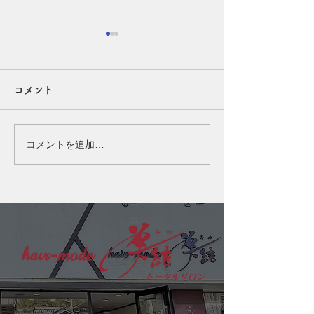
夏の頭皮、実はエアコン
夜のシャンプー
でも乾燥しています！
めの理由◎
コメント
こんにちは、たまちゃんです
こんにちは、たま
(^^) 夏は汗や皮脂が気になる
(^^) 夜は、お肌
季節ですが、実はエアコンの
ディションを整え
コメントを追加…
風で頭皮も乾燥しやすくなっ
間です。 そのた
ています。 乾燥すると、か
脂、スタイリング
ゆみやフケ、皮脂の過剰分泌
いたまま眠ってし
につながることも…。 「ベ
皮に負担をかけて
タつくから乾燥していない」
もあります。 一
と思われがちですが、実は乾
は、その日のうち
燥を補おうとして皮脂が増え
するのがおすすめ
ている場合もあります。 こ
潔な頭皮環境を保
の季節は、頭皮を清潔に保ち
健やかな髪を育て
つつ、必要なうるおいは残す
す。 忙しい日も