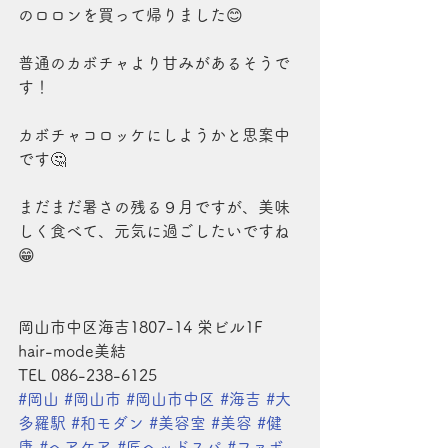
のロロンを買って帰りました😊
普通のカボチャより甘みがあるそうで
す！
カボチャコロッケにしようかと思案中
です🤔
まだまだ暑さの残る９月ですが、美味
しく食べて、元気に過ごしたいですね
😁
岡山市中区海吉1807-14 栄ビル1F
hair-mode美結
TEL 086-238-6125
#岡山
#岡山市
#岡山市中区
#海吉
#大
多羅駅
#和モダン
#美容室
#美容
#健
康
#ヘアケア
#匠ヘッドスパ
#ファボ