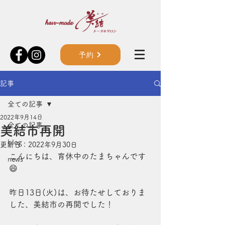
予約
記事
全ての記事
2022年9月14日
全ての記事
美結市再開
blog
更新日：
2022年9月30日
こんにちは、育休中のたまちゃんです
news
😄
昨日13日(火)は、お待たせしておりま
した、美結市の再開でした！