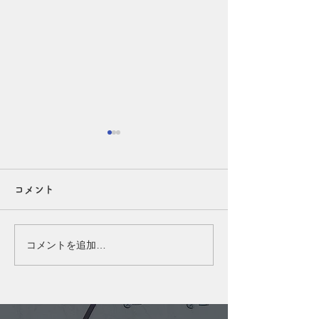
夏の頭皮、実はエアコン
夜のシャンプー
でも乾燥しています！
めの理由◎
コメント
こんにちは、たまちゃんです
こんにちは、たま
(^^) 夏は汗や皮脂が気になる
(^^) 夜は、お肌
季節ですが、実はエアコンの
ディションを整え
コメントを追加…
風で頭皮も乾燥しやすくなっ
間です。 そのた
ています。 乾燥すると、か
脂、スタイリング
ゆみやフケ、皮脂の過剰分泌
いたまま眠ってし
につながることも…。 「ベ
皮に負担をかけて