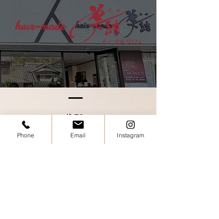
タつくから乾燥していない」
もあります。 一
と思われがちですが、実は乾
は、その日のうち
燥を補おうとして皮脂が増え
するのがおすすめ
ている場合もあります。 こ
潔な頭皮環境を保
の季節は、頭皮を清潔に保ち
健やかな髪を育て
つつ、必要なうるおいは残す
す。 忙しい日も
ケアが大切です◎ 夏の頭皮
ますが、できる日
ケアやヘッドスパも、お気軽
シャンプーを心が
にご
ださい
住所：
お気軽にお越しください
Phone
Email
Instagram
岡山市中区海吉1807-14 栄ビル
1F
営業時間：
9：00～18：00
​定休日：