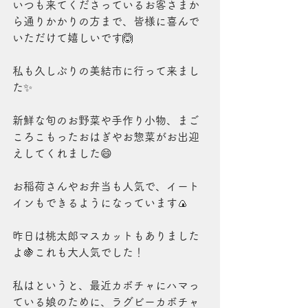
いつも来てくださっているお客さまか
ら通りかかりの方まで、皆様に喜んで
いただけて嬉しいです🙆
私も久しぶりの美結市に行って来まし
た✨
新鮮な旬のお野菜や手作り小物、まご
ころこもったおはぎやお惣菜がお出迎
えしてくれました😄
お稲荷さんやお弁当も人気で、イート
インもできるようになっています🍙
昨日は桃太郎マスカットもありました
よ🍇これも大人気でした！
私はというと、最近カボチャにハマっ
ている娘のために、ラグビーカボチャ