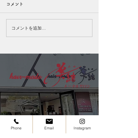
コメント
こんにちは、たまちゃんです
こんにちは、たま
(^^) 夏は汗や皮脂が気になる
(^^) 夜は、お肌
季節ですが、実はエアコンの
ディションを整え
コメントを追加…
風で頭皮も乾燥しやすくなっ
間です。 そのた
ています。 乾燥すると、か
脂、スタイリング
ゆみやフケ、皮脂の過剰分泌
いたまま眠ってし
につながることも…。 「ベ
皮に負担をかけて
タつくから乾燥していない」
もあります。 一
と思われがちですが、実は乾
は、その日のうち
燥を補おうとして皮脂が増え
するのがおすすめ
ている場合もあります。 こ
潔な頭皮環境を保
の季節は、頭皮を清潔に保ち
健やかな髪を育て
つつ、必要なうるおいは残す
す。 忙しい日も
ケアが大切です◎ 夏の頭皮
ますが、できる日
ケアやヘッドスパも、お気軽
シャンプーを心が
にご
ださい
Phone
Email
Instagram
住所：