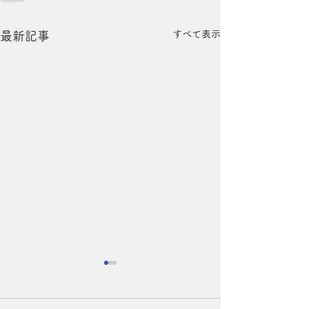
すべて表示
最新記事
夏の頭皮、実はエアコン
夜のシャンプー
でも乾燥しています！
めの理由◎