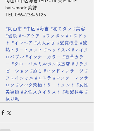
岡山市中区海吉1807-14 栄ビル1F
hair-mode美結 
TEL 086-238-6125
#岡山市
#中区
#海吉
#和モダン
#美容
#健康
#ヘアケア
#ファボン
#エヌドッ
ト
#イマヘア
#大人女子
#髪質改善
#酸
熱トリートメント
#ヘッドスパ
#マイク
ロバブル
#インナーカラー
#香草カラ
ー
#グローバルミルボン取扱店
#リラク
ゼーション
#癒し
#ハンドマッサージ
#
フェイシャル
#エステ
#マンツーマンサ
ロン
#シルク架橋トリートメント
#女性
美容師
#女性スタイリスト
#毛髪科学
#
抜け毛