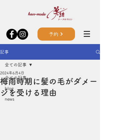
予約
記事
全ての記事
2024年6月4日
全ての記事
梅雨時期に髪の毛がダメー
blog
ジを受ける理由
news