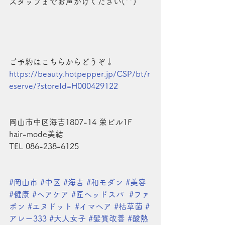
スタッフまでお声がけください(^^)
ご予約はこちらからどうぞ↓
https://beauty.hotpepper.jp/CSP/bt/r
eserve/?storeId=H000429122
岡山市中区海吉1807-14 栄ビル1F
hair-mode美結
TEL 086-238-6125
#岡山市
#中区
#海吉
#和モダン
#美容
#健康
#ヘアケア
#匠ヘッドスパ
#ファ
ボン
#エヌドット
#イマヘア
#枯草菌
#
アレー333
#大人女子
#髪質改善
#酸熱