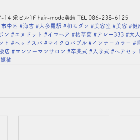
 栄ビル1F hair-mode美結 TEL 086-238-6125
山市中区
#海吉
#大多羅駅
#和モダン
#美容室
#美容
#健
ボン
#エヌドット
#イマヘア
#枯草菌
#アレー333
#大
ント
#ヘッドスパ
#マイクロバブル
#インナーカラー
#
扱店
#マンツーマンサロン
#卒業式
#入学式
#ヘアセッ
#振袖