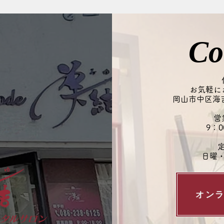
すると、かゆみやフケ、皮脂の過
剤な
剰分泌につながることも…。
と、
「ベタつくから乾燥していない」
とも
と思われがちですが、実は乾燥を
その
Co
補おうとして皮脂が増えている場
おす
合もあります。 この季節は、頭
を保
皮を清潔に保ちつつ、必要なうる
る第
おいは残すケアが大切です◎ 夏
と思
お気軽に
の頭皮ケアやヘッドスパも、お気
岡山市中区海吉1
のシ
軽にご
さい
営
9：0
​
日曜
オン