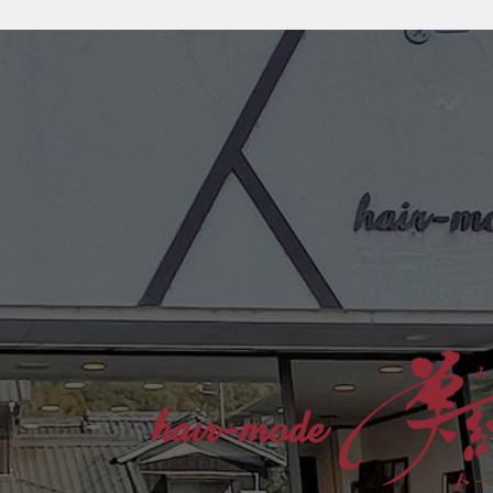
といえば自由研究◎ 私は普段か
ら、ヘアケアやスキンケアの成分
を見るのが好きです。 メーカー
さんやディーラーさんのお話も参
考にしますが、「なるほど」で終
わらせず、自分でも確かめて納得
したいタイプ。 気になることは
成分を調べたり、自分の髪で試し
たりして、日々「答えあわせ」を
して