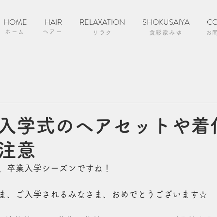
HOME
HAIR
RELAXATION
SHOKUSAIYA
CO
ホーム
ヘアー
リラク
食彩家みゆ
お
入学式のヘアセットや着
注意
、卒業入学シーズンですね！
ま、ご入学されるみなさま、おめでとうございます☆