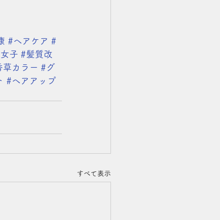
康
#ヘアケア
#
人女子
#髪質改
香草カラー
#グ
ト
#ヘアアップ
すべて表示