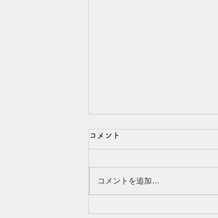
美容師たまちゃんの【夏の自
コメント
由研究】〜プール後の髪で答
えあわせ〜
こんにちは、たまちゃんです(^^)
コメントを追加…
８月、夏休みシーズンですね！
毎日暑いですが、みなさまお元気
でお過ごしでしょうか？ 夏休み