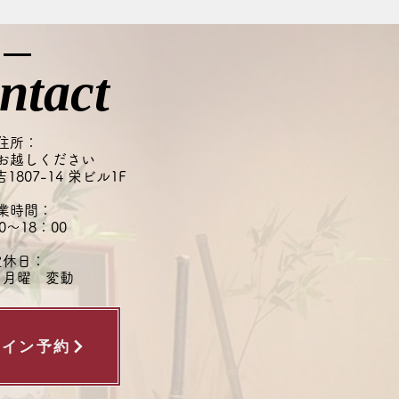
どがついたまま眠ってしまう
頭皮に負担をかけてしまうこ
あります。 一日の汚れは、
日のうちにリセットするのが
ntact
すめです◎ 清潔な頭皮環境
つことは、健やかな髪を育て
一歩です。 忙しい日もある
住所：
いますが、できる日はぜひ夜
お越しください
807-14 栄ビル1F
ャンプーを心がけてみてくだ
業時間：
0～18：00
定休日：
・月曜 変動
ライン予約