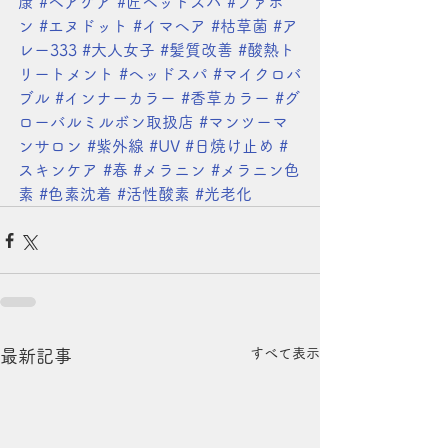
康
#ヘアケア
#匠ヘッドスパ
#ファボ
ン
#エヌドット
#イマヘア
#枯草菌
#ア
レー333
#大人女子
#髪質改善
#酸熱ト
リートメント
#ヘッドスパ
#マイクロバ
ブル
#インナーカラー
#香草カラー
#グ
ローバルミルボン取扱店
#マンツーマ
ンサロン
#紫外線
#UV
#日焼け止め
#
スキンケア
#春
#メラニン
#メラニン色
素
#色素沈着
#活性酸素
#光老化
すべて表示
最新記事