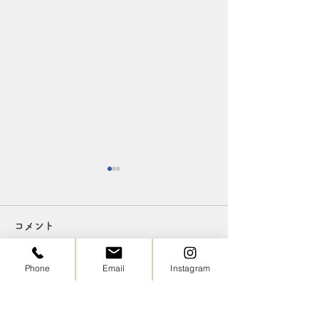
夏の頭皮、実はエアコン
夜のシャンプー
でも乾燥しています！
めの理由◎
コメント
こんにちは、たまちゃんです
こんにちは、たま
(^^) 夏は汗や皮脂が気になる
(^^) 夜は、お肌
Phone
Email
Instagram
季節ですが、実はエアコンの
ディションを整え
コメントを追加…
風で頭皮も乾燥しやすくなっ
間です。 そのた
ています。 乾燥すると、か
脂、スタイリング