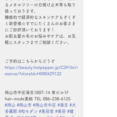
るメタルフリーの日焼け止め等も取り
扱っております。
機能的で経済的なスキンケアもぞくぞ
く新登場☆すでにたくさんのお客さま
にご好評頂いております！
お肌＆髪の毛のお悩みやケアは、お気
軽にスタッフまでご相談ください。
ご予約はこちらからどうぞ
https://beauty.hotpepper.jp/CSP/bt/r
eserve/?storeId=H000429122
岡山市中区海吉1807-14 栄ビル1F 
hair-mode美結 TEL 086-238-6125
#岡山
#岡山市
#岡山市中区
#海吉
#大
多羅駅
#和モダン
#美容室
#美容
#健