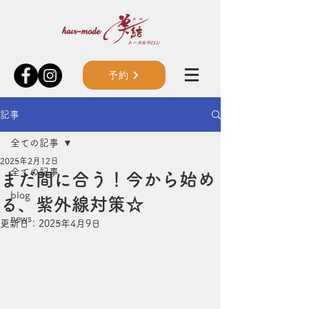
予約
記事
全ての記事
2025年2月12日
全ての記事
まだ間に合う！今から始め
blog
る、紫外線対策☆
news
更新日：
2025年4月9日