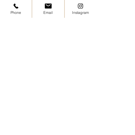
につながることも…。 「ベ
皮に負担をかけて
タつくから乾燥していない」
もあります。 一
Phone
Email
Instagram
と思われがちですが、実は乾
は、その日のうち
燥を補おうとして皮脂が増え
するのがおすすめ
ている場合もあります。 こ
潔な頭皮環境を保
の季節は、頭皮を清潔に保ち
健やかな髪を育て
つつ、必要なうるおいは残す
す。 忙しい日も
ケアが大切です◎ 夏の頭皮
ますが、できる日
ケアやヘッドスパも、お気軽
シャンプーを心が
にご
ださい
住所：
お気軽にお越しください
岡山市中区海吉1807-14 栄ビル
1F
営業時間：
9：00～18：00