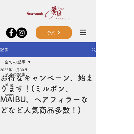
予約
記事
全ての記事
2023年11月30日
全ての記事
お得なキャンペーン、始ま
blog
ります！(ミルボン、
news
MAIBU、ヘアフィラーな
どなど人気商品多数！)