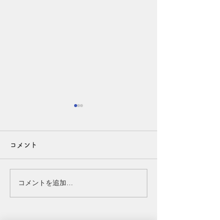
夏の頭皮、実はエアコン
夜のシャンプー
でも乾燥しています！
めの理由◎
コメント
こんにちは、たまちゃんです
こんにちは、たま
(^^) 夏は汗や皮脂が気になる
(^^) 夜は、お肌
季節ですが、実はエアコンの
ディションを整え
コメントを追加…
風で頭皮も乾燥しやすくなっ
間です。 そのた
ています。 乾燥すると、か
脂、スタイリング
ゆみやフケ、皮脂の過剰分泌
いたまま眠ってし