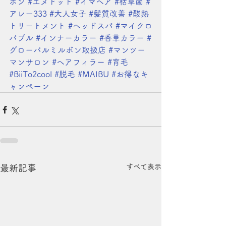
ボン
#エヌドット
#イマヘア
#枯草菌
#
アレー333
#大人女子
#髪質改善
#酸熱
トリートメント
#ヘッドスパ
#マイクロ
バブル
#インナーカラー
#香草カラー
#
グローバルミルボン取扱店
#マンツー
マンサロン
#ヘアフィラー
#育毛
#BiiTo2cool
#脱毛
#MAIBU
#お得なキ
ャンペーン
すべて表示
最新記事